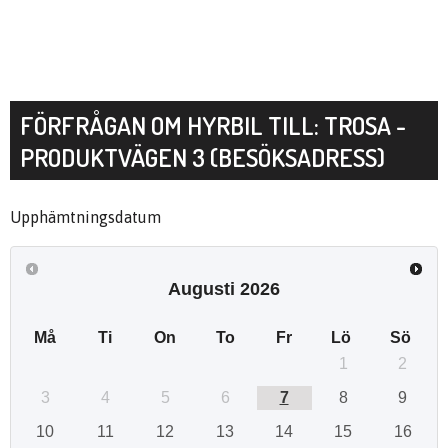
FÖRFRÅGAN OM HYRBIL TILL: TROSA -
PRODUKTVÄGEN 3 (BESÖKSADRESS)
Upphämtningsdatum
Augusti
2026
Må
Ti
On
To
Fr
Lö
Sö
1
2
3
4
5
6
7
8
9
10
11
12
13
14
15
16