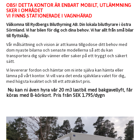
OBS! DETTA KONTOR ÄR ENBART MOBILT, UTLÄMMNING
SKER I OMRÅDET
VI FINNS STATIONERADE I VAGNHÄRAD
Välkomna till Rydbergs Biluthyrning AB. Din lokala biluthyrare i östra
Sörmland. Vi har bilen för dig och dina behov. Vi har allt från små bilar
till flyttskåp.
Vår målsättning och vision är att kunna tillgodose ditt behov med
dom nyaste bilarna och senaste modellerna så att du kan
transportera dig själv vänner eller saker på ett tryggt och säkert
sätt.
Vi levererar fordon och hämtar om ni inte själva kan hämta eller
lämna på vårt kontor. Vi vill vara det enda självklara valet för dig,
med högsta kvalitet och till ett attraktivt pris.
Nu kan ni även hyra vår 20 m3 lastbil med bakgavellyft, får
köras med B-körkort. Pris från SEK 1.795/dygn