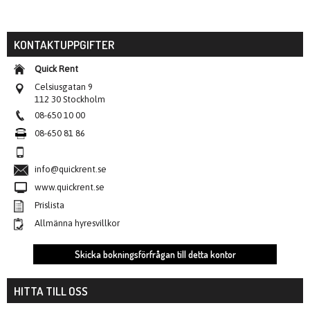
KONTAKTUPPGIFTER
Quick Rent
Celsiusgatan 9
112 30 Stockholm
08-650 10 00
08-650 81 86
info@quickrent.se
www.quickrent.se
Prislista
Allmänna hyresvillkor
Skicka bokningsförfrågan till detta kontor
HITTA TILL OSS