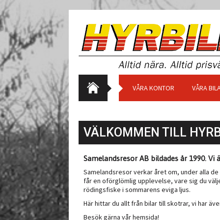
VÅRA KONTOR
VÅRA BIL
VÄLKOMMEN TILL HYRB
Samelandsresor AB bildades år 1990. Vi 
Samelandsresor verkar året om, under alla de 
får en oförglömlig upplevelse, vare sig du väl
rödingsfiske i sommarens eviga ljus.
Här hittar du allt från bilar till skotrar, vi har 
Besök gärna vår hemsida!