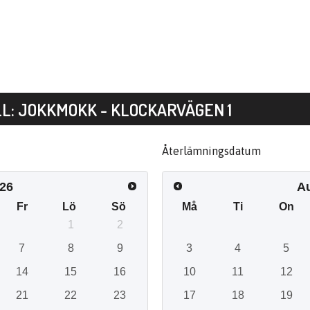
L: JOKKMOKK - KLOCKARVÄGEN 1
Återlämningsdatum
26
A
Fr
Lö
Sö
Må
Ti
On
1
2
7
8
9
3
4
5
14
15
16
10
11
12
21
22
23
17
18
19