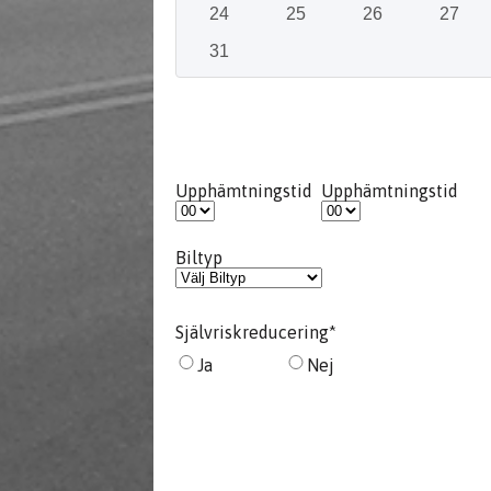
24
25
26
27
31
Upphämtningstid
Upphämtningstid
Biltyp
Självriskreducering
*
Ja
Nej