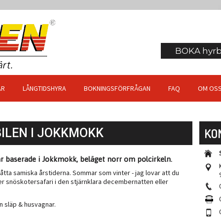
BOKA hyrbi
AR
LÅNGTIDSHYRA
BOKNINGSFÖRFRÅGAN
FAQ
OM OS
KO
ILEN I JOKKMOKK
är baserade i Jokkmokk, beläget norr om polcirkeln.
åtta samiska årstiderna. Sommar som vinter - jag lovar att du
jer snöskotersafari i den stjärnklara decembernatten eller
även släp & husvagnar.