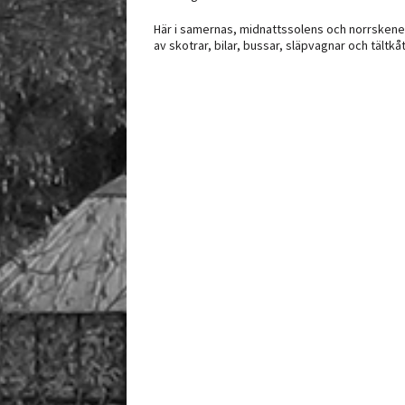
Här i samernas, midnattssolens och norrskenet
av skotrar, bilar, bussar, släpvagnar och tältkåt