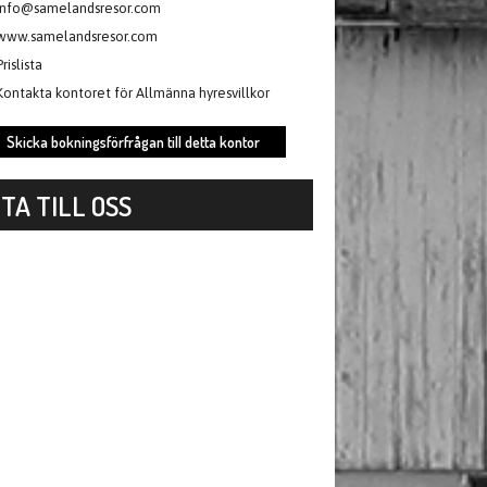
info@samelandsresor.com
www.samelandsresor.com
Prislista
Kontakta kontoret för Allmänna hyresvillkor
Skicka bokningsförfrågan till detta kontor
TA TILL OSS