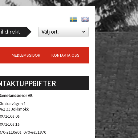
l direkt
Välj ort:
S
MEDLEMSSIDOR
KONTAKTA OSS
NTAKTUPPGIFTER
Samelandsresor AB
Klockarvägen 1
962 33 Jokkmokk
0971-106 06
0971-106 16
070-2110606, 070-6651970