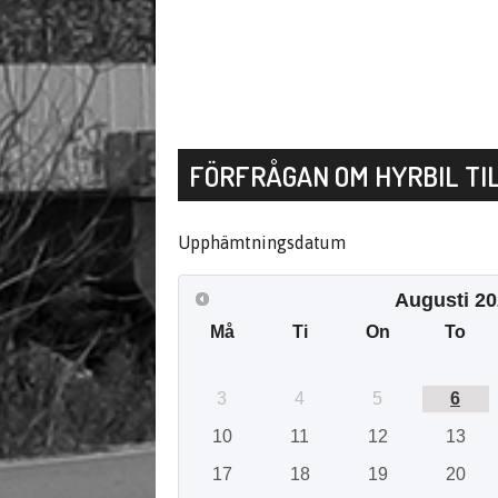
FÖRFRÅGAN OM HYRBIL TIL
Upphämtningsdatum
Augusti
20
Må
Ti
On
To
3
4
5
6
10
11
12
13
17
18
19
20