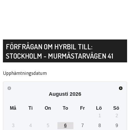
FÖRFRÅGAN OM HYRBIL TILL:
STOCKHOLM - MURMÄSTARVÄGEN 41
Upphämtningsdatum
Augusti
2026
Må
Ti
On
To
Fr
Lö
Sö
1
2
3
4
5
6
7
8
9