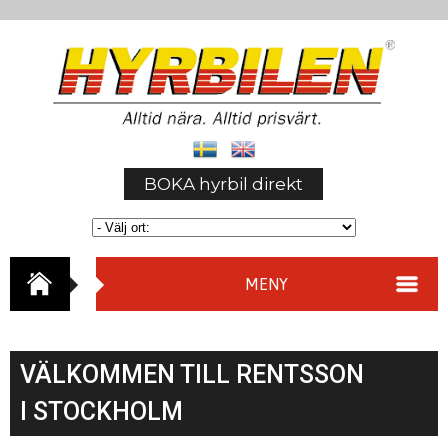
BOKA hyrbil direkt
MENY
VÄLKOMMEN TILL RENTSSON
I STOCKHOLM