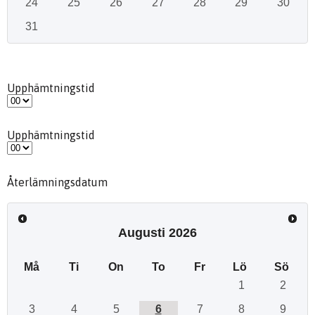
24
25
26
27
28
29
30
31
Upphämtningstid
Upphämtningstid
Återlämningsdatum
Augusti
2026
Må
Ti
On
To
Fr
Lö
Sö
1
2
3
4
5
6
7
8
9