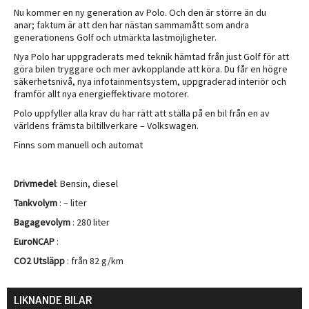
Nu kommer en ny generation av Polo. Och den är större än du
anar; faktum är att den har nästan sammamått som andra
generationens Golf och utmärkta lastmöjligheter.
Nya Polo har uppgraderats med teknik hämtad från just Golf för att
göra bilen tryggare och mer avkopplande att köra. Du får en högre
säkerhetsnivå, nya infotainmentsystem, uppgraderad interiör och
framför allt nya energieffektivare motorer.
Polo uppfyller alla krav du har rätt att ställa på en bil från en av
världens främsta biltillverkare – Volkswagen.
Finns som manuell och automat
Drivmedel
: Bensin, diesel
Tankvolym
: – liter
Bagagevolym
: 280 liter
EuroNCAP
:
CO2 Utsläpp
: från 82 g/km
LIKNANDE BILAR