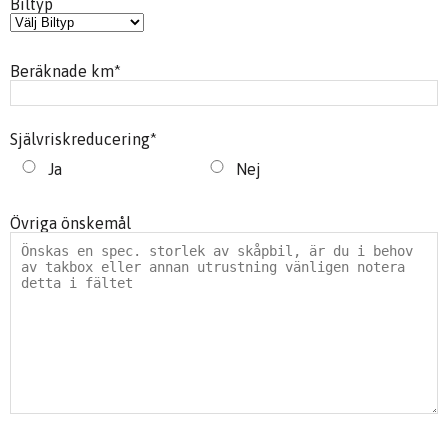
Biltyp
Beräknade km
*
Självriskreducering
*
Ja
Nej
Övriga önskemål