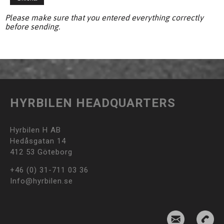
Please make sure that you entered everything correctly
before sending.
HYRBILEN HEADQUARTERS
Hyrbilen H AB
Hedåsgatan 14
412 53 Göteborg
+46 (0) 31-711 03 36
Info@hyrbilen.se